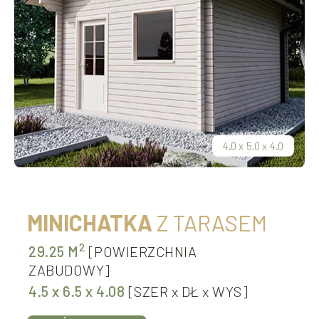
4.0
x
5.0
x
4.0
MINICHATKA
Z TARASEM
2
29.25 M
[POWIERZCHNIA
ZABUDOWY]
4.5
x
6.5
x
4.08
[SZER
x
DŁ
x
WYS]