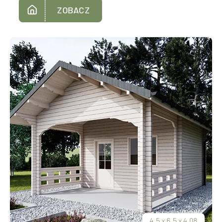
ZOBACZ
4.5
x
6.5
x
4.08