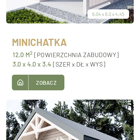
6.04
x
6.0
x
4.45
MINICHATKA
2
12.0 M
[POWIERZCHNIA ZABUDOWY]
3.0
x
4.0
x
3.4
[SZER
x
DŁ
x
WYS]
ZOBACZ