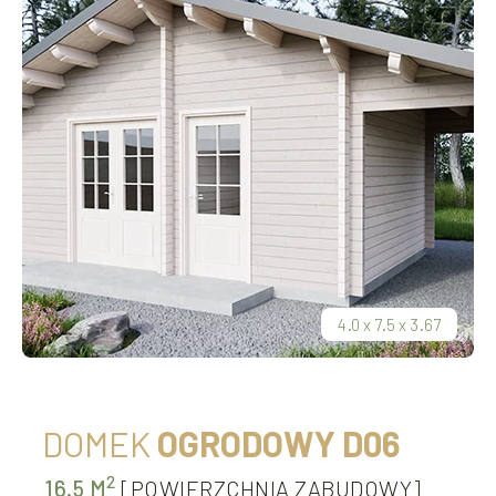
4.0
x
7.5
x
3.67
DOMEK
OGRODOWY D06
2
16.5 M
[POWIERZCHNIA ZABUDOWY]