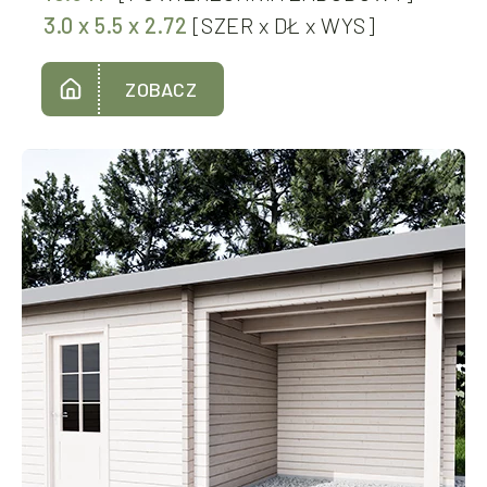
3.0
x
5.5
x
2.72
[SZER
x
DŁ
x
WYS]
ZOBACZ