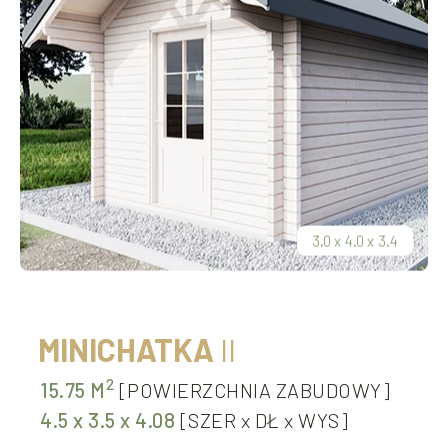
3.0
x
4.0
x
3.4
MINICHATKA
II
2
15.75 M
[POWIERZCHNIA ZABUDOWY]
4.5
x
3.5
x
4.08
[SZER
x
DŁ
x
WYS]