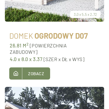
3.0
x
5.5
x
2.72
DOMEK
OGRODOWY D07
2
26.81 M
[POWIERZCHNIA
ZABUDOWY]
4.0
x
8.0
x
3.37
[SZER
x
DŁ
x
WYS]
ZOBACZ