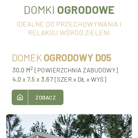
DOMKI
OGRODOWE
IDEALNE DO PRZECHOWYWANIA I
RELAKSU WŚRÓD ZIELENI
DOMEK
OGRODOWY D05
2
30.0 M
[POWIERZCHNIA ZABUDOWY]
4.0
x
7.5
x
3.67
[SZER
x
DŁ
x
WYS]
ZOBACZ