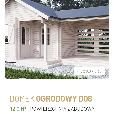
4.0
x
8.0
x
3.37
DOMEK
OGRODOWY D08
2
12.0 M
[POWIERZCHNIA ZABUDOWY]