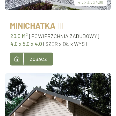
4.5
x
3.5
x
4.08
MINICHATKA
III
2
20.0 M
[POWIERZCHNIA ZABUDOWY]
4.0
x
5.0
x
4.0
[SZER
x
DŁ
x
WYS]
ZOBACZ