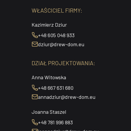
WŁAŚCICIEL FIRMY:
Kazimierz Dziur
+48 605 048 933
dziur@drew-dom.eu
DZIAŁ PROJEKTOWANIA:
Anna Witowska
+48 667 631 680
annadziur@drew-dom.eu
Joanna Staszel
+48 781 996 883