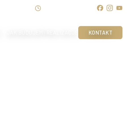
rew-dom.eu
PN - PT: 9:00 - 17:00
A
JAK BUDUJEMY
REALIZACJE
KONTAKT