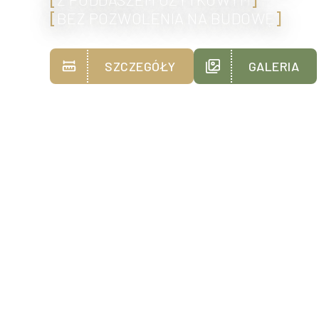
[
BEZ POZWOLENIA NA BUDOWĘ
]
SZCZEGÓŁY
GALERIA