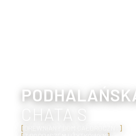
PODHALAŃSK
CHATA S
[
DREWNIANY DOM CAŁOROCZNY
]
[
Z PODDASZEM UŻYTKOWYM
]