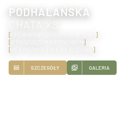
PODHALAŃSKA
CHATA XS
[
DREWNIANY DOM SZKIELETOWY
]
[
Z PODDASZEM UŻYTKOWYM
]
[
BEZ POZWOLENIA NA BUDOWĘ
]
SZCZEGÓŁY
GALERIA