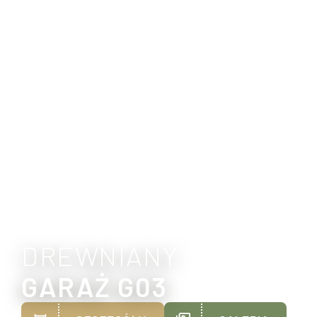
DREWNIANY
GARAŻ G03